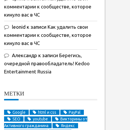
комментарии к сообществе, которое
кинуло вас в ЧС
leonid
к записи
Как удалить свои
комментарии к сообществе, которое
кинуло вас в ЧС
Александр
к записи
Берегись,
очередной правообладатель! Kedoo
Entertainment Russia
МЕТКИ
Google
html и css
PayPal
SEO
youtube
Викторины от
Активного гражданина
Яндекс