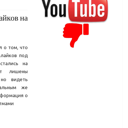
айков на
л о том, что
злайков под
стались на
ут лишены
 но видеть
тальным же
нформация о
итмами