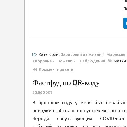
п
п
Категории :
Зарисовки из жизни
Маразмы
здоровье
Мысли
Наблюдения
Метк
Комментировать
Фастфуд по QR-коду
30.06.2021
В прошлом году у меня был незабыв
поездки в абсолютно пустом метро в се
Череда сопутствующих COVID-ной
событий, которые надолго врежутся