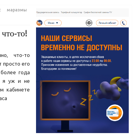
 :
маразмы
что-то!
но, что-то
т просто его
 более года
, я уж и не
ом кабинете
аса