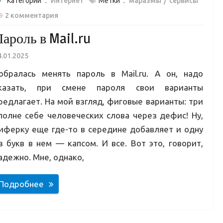
Категории :
Интернет
Метки :
маразмы
сервисы
2 комментария
ароль в Mail.ru
4.01.2025
обралась менять пароль в Mail.ru. А он, надо
казать, при смене пароля свои варианты
редлагает. На мой взгляд, фиговые варианты: три
полне себе человеческих слова через дефис! Ну,
иферку еще где-то в середине добавляет и одну
з букв в нем — капсом. И все. Вот это, говорит,
адежно. Мне, однако,
Подробнее