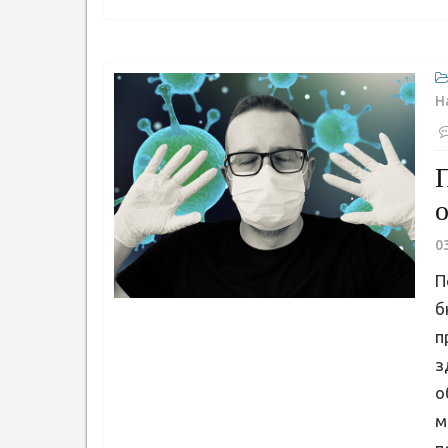
Н
0
П
б
п
з
о
м