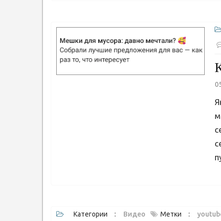
К
0
Я
м
с
с
п
Категории :
Видео
Метки :
youtub