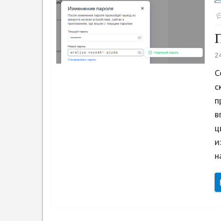
П
2
С
с
п
в
ц
и
н