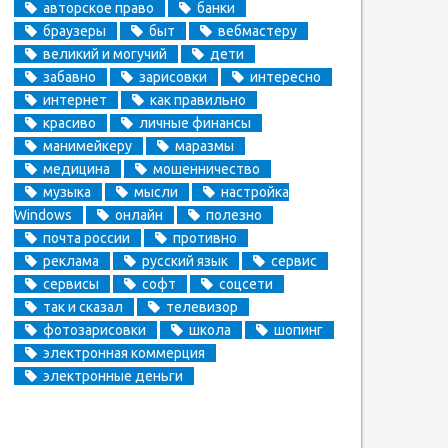
авторское право
банки
браузеры
быт
вебмастеру
великий и могучий
дети
забавно
зарисовки
интересно
интернет
как правильно
красиво
личные финансы
манимейкеру
маразмы
медицина
мошенничество
музыка
мысли
настройка
Windows
онлайн
полезно
почта россии
противно
реклама
русский язык
сервис
сервисы
софт
соцсети
так и сказал
телевизор
фотозарисовки
школа
шопинг
электронная коммерция
электронные деньги