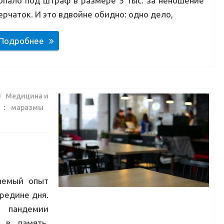
опало под штраф в размере 5 тыс. за неношение
ерчаток. И это вдвойне обидно: одно дело,
Подробнее
Медицина и
и :
маразмы
аемый опыт
редине дня.
 пандемии
 в память,