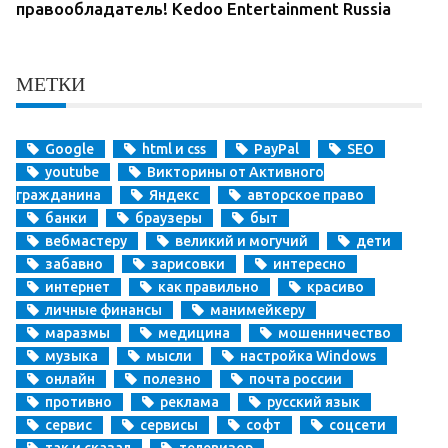
правообладатель! Kedoo Entertainment Russia
МЕТКИ
Google
html и css
PayPal
SEO
youtube
Викторины от Активного
гражданина
Яндекс
авторское право
банки
браузеры
быт
вебмастеру
великий и могучий
дети
забавно
зарисовки
интересно
интернет
как правильно
красиво
личные финансы
манимейкеру
маразмы
медицина
мошенничество
музыка
мысли
настройка Windows
онлайн
полезно
почта россии
противно
реклама
русский язык
сервис
сервисы
софт
соцсети
так и сказал
телевизор