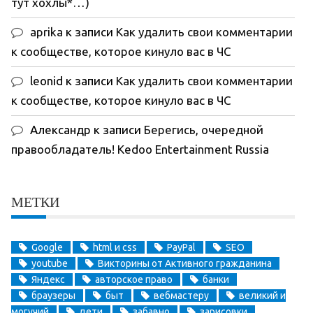
тут хохлы*…)
aprika
к записи
Как удалить свои комментарии
к сообществе, которое кинуло вас в ЧС
leonid
к записи
Как удалить свои комментарии
к сообществе, которое кинуло вас в ЧС
Александр
к записи
Берегись, очередной
правообладатель! Kedoo Entertainment Russia
МЕТКИ
Google
html и css
PayPal
SEO
youtube
Викторины от Активного гражданина
Яндекс
авторское право
банки
браузеры
быт
вебмастеру
великий и
могучий
дети
забавно
зарисовки