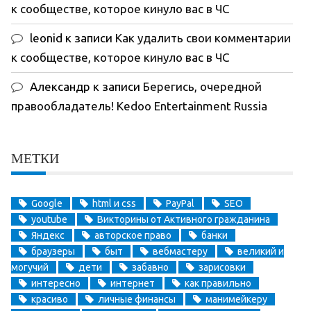
к сообществе, которое кинуло вас в ЧС
leonid
к записи
Как удалить свои комментарии
к сообществе, которое кинуло вас в ЧС
Александр
к записи
Берегись, очередной
правообладатель! Kedoo Entertainment Russia
МЕТКИ
Google
html и css
PayPal
SEO
youtube
Викторины от Активного гражданина
Яндекс
авторское право
банки
браузеры
быт
вебмастеру
великий и
могучий
дети
забавно
зарисовки
интересно
интернет
как правильно
красиво
личные финансы
манимейкеру