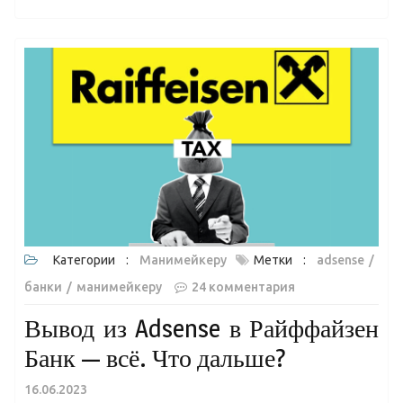
Категории :
Манимейкеру
Метки :
adsense
банки
манимейкеру
24 комментария
Вывод из Adsense в Райффайзен
Банк — всё. Что дальше?
16.06.2023