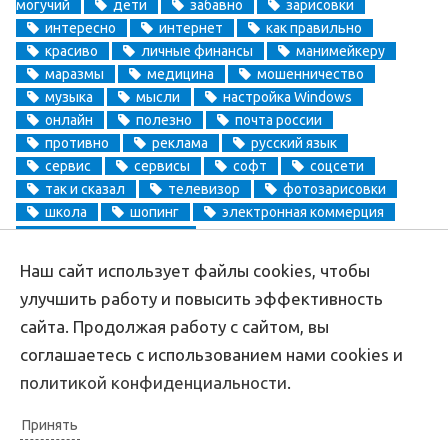
могучий
дети
забавно
зарисовки
интересно
интернет
как правильно
красиво
личные финансы
манимейкеру
маразмы
медицина
мошенничество
музыка
мысли
настройка Windows
онлайн
полезно
почта россии
противно
реклама
русский язык
сервис
сервисы
софт
соцсети
так и сказал
телевизор
фотозарисовки
школа
шопинг
электронная коммерция
электронные деньги
Наш сайт использует файлы cookies, чтобы
Copyright
Aprikablog.ru
© Все права защищены |
Обратная связь
улучшить работу и повысить эффективность
сайта. Продолжая работу с сайтом, вы
соглашаетесь с использованием нами cookies и
политикой конфиденциальности
.
Принять
Политика конфиденциальности