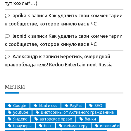
тут хохлы*…)
aprika
к записи
Как удалить свои комментарии
к сообществе, которое кинуло вас в ЧС
leonid
к записи
Как удалить свои комментарии
к сообществе, которое кинуло вас в ЧС
Александр
к записи
Берегись, очередной
правообладатель! Kedoo Entertainment Russia
МЕТКИ
Google
html и css
PayPal
SEO
youtube
Викторины от Активного гражданина
Яндекс
авторское право
банки
браузеры
быт
вебмастеру
великий и