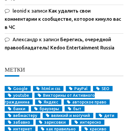
leonid
к записи
Как удалить свои
комментарии к сообществе, которое кинуло вас
в ЧС
Александр
к записи
Берегись, очередной
правообладатель! Kedoo Entertainment Russia
МЕТКИ
Google
html и css
PayPal
SEO
youtube
Викторины от Активного
гражданина
Яндекс
авторское право
банки
браузеры
быт
вебмастеру
великий и могучий
дети
забавно
зарисовки
интересно
интернет
как правильно
красиво