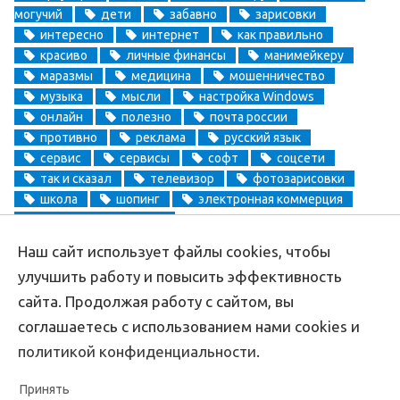
могучий
дети
забавно
зарисовки
интересно
интернет
как правильно
красиво
личные финансы
манимейкеру
маразмы
медицина
мошенничество
музыка
мысли
настройка Windows
онлайн
полезно
почта россии
противно
реклама
русский язык
сервис
сервисы
софт
соцсети
так и сказал
телевизор
фотозарисовки
школа
шопинг
электронная коммерция
электронные деньги
Наш сайт использует файлы cookies, чтобы
Copyright
Aprikablog.ru
© Все права защищены |
Обратная связь
улучшить работу и повысить эффективность
сайта. Продолжая работу с сайтом, вы
соглашаетесь с использованием нами cookies и
политикой конфиденциальности
.
Принять
Политика конфиденциальности