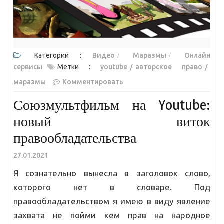
Категории :
Видео
Маразмы
Онлайн
сервисы
Метки :
youtube
авторское право
маразмы
Комментировать
Союзмультфильм на Youtube:
новый виток
правообладательства
27.01.2021
Я сознательно вынесла в заголовок слово,
которого нет в словаре. Под
правообладательством я имею в виду явление
захвата не пойми кем прав на народное