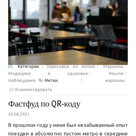
Категории :
Зарисовки из жизни
Маразмы
Медицина и здоровье
Мысли
Наблюдения
Метки :
маразмы
Комментировать
Фастфуд по QR-коду
30.06.2021
В прошлом году у меня был незабываемый опыт
поездки в абсолютно пустом метро в середине