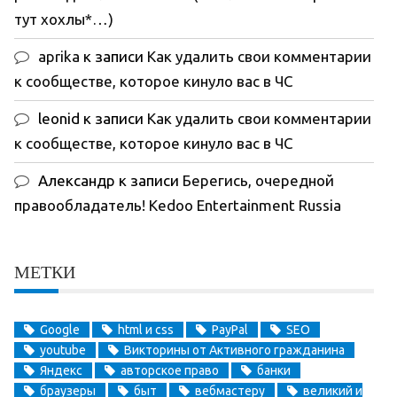
тут хохлы*…)
aprika
к записи
Как удалить свои комментарии
к сообществе, которое кинуло вас в ЧС
leonid
к записи
Как удалить свои комментарии
к сообществе, которое кинуло вас в ЧС
Александр
к записи
Берегись, очередной
правообладатель! Kedoo Entertainment Russia
МЕТКИ
Google
html и css
PayPal
SEO
youtube
Викторины от Активного гражданина
Яндекс
авторское право
банки
браузеры
быт
вебмастеру
великий и