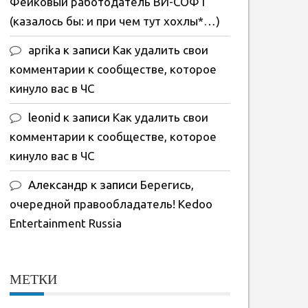
Фейковый работодатель ВИ-СОФТ
(казалось бы: и при чем тут хохлы*…)
aprika
к записи
Как удалить свои
комментарии к сообществе, которое
кинуло вас в ЧС
leonid
к записи
Как удалить свои
комментарии к сообществе, которое
кинуло вас в ЧС
Александр
к записи
Берегись,
очередной правообладатель! Kedoo
Entertainment Russia
МЕТКИ