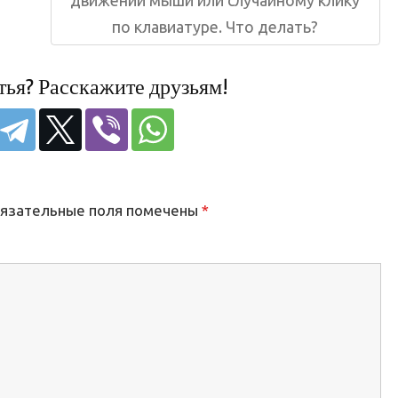
движений мыши или случайному клику
по клавиатуре. Что делать?
тья? Расскажите друзьям!
язательные поля помечены
*