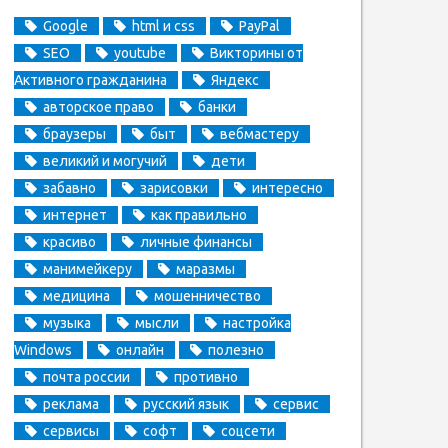
Google
html и css
PayPal
SEO
youtube
Викторины от
Активного гражданина
Яндекс
авторское право
банки
браузеры
быт
вебмастеру
великий и могучий
дети
забавно
зарисовки
интересно
интернет
как правильно
красиво
личные финансы
манимейкеру
маразмы
медицина
мошенничество
музыка
мысли
настройка
Windows
онлайн
полезно
почта россии
противно
реклама
русский язык
сервис
сервисы
софт
соцсети