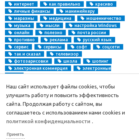
интернет
как правильно
красиво
личные финансы
манимейкеру
маразмы
медицина
мошенничество
музыка
мысли
настройка Windows
онлайн
полезно
почта россии
противно
реклама
русский язык
сервис
сервисы
софт
соцсети
так и сказал
телевизор
фотозарисовки
школа
шопинг
электронная коммерция
электронные
деньги
Наш сайт использует файлы cookies, чтобы
Copyright
Aprikablog.ru
© Все права защищены |
Обратная связь
улучшить работу и повысить эффективность
сайта. Продолжая работу с сайтом, вы
соглашаетесь с использованием нами cookies и
политикой конфиденциальности
.
Принять
Политика конфиденциальности