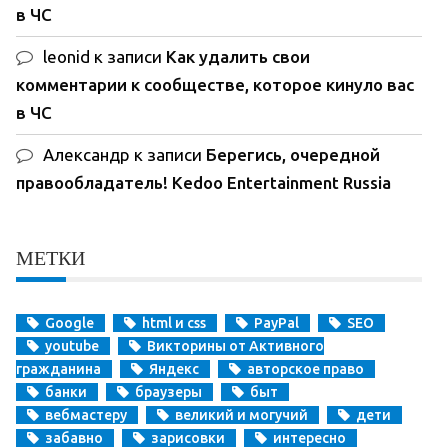
в ЧС
leonid
к записи
Как удалить свои
комментарии к сообществе, которое кинуло вас
в ЧС
Александр
к записи
Берегись, очередной
правообладатель! Kedoo Entertainment Russia
МЕТКИ
Google
html и css
PayPal
SEO
youtube
Викторины от Активного
гражданина
Яндекс
авторское право
банки
браузеры
быт
вебмастеру
великий и могучий
дети
забавно
зарисовки
интересно