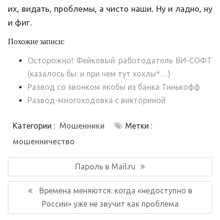
их, видать, проблемы, а чисто наши. Ну и ладно, ну
и фиг.
Похожие записи:
Осторожно! Фейковый работодатель ВИ-СОФТ
(казалось бы: и при чем тут хохлы*…)
Развод со звонком якобы из банка Тинькофф
Развод-многоходовка с викториной
Категории :
Мошенники
Метки :
мошенничество
Навигация
по
Предыдущая
Пароль в Mail.ru
записям
запись:
Следующая
Времена меняются: когда «недоступно в
запись:
России» уже не звучит как проблема