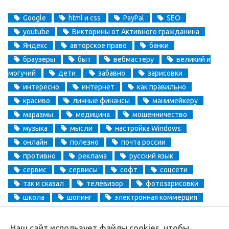
Google
html и css
PayPal
SEO
youtube
Викторины от Активного гражданина
Яндекс
авторское право
банки
браузеры
быт
вебмастеру
великий и
могучий
дети
забавно
зарисовки
интересно
интернет
как правильно
красиво
личные финансы
манимейкеру
маразмы
медицина
мошенничество
музыка
мысли
настройка Windows
онлайн
полезно
почта россии
противно
реклама
русский язык
сервис
сервисы
софт
соцсети
так и сказал
телевизор
фотозарисовки
школа
шопинг
электронная коммерция
электронные деньги
Наш сайт использует файлы cookies, чтобы