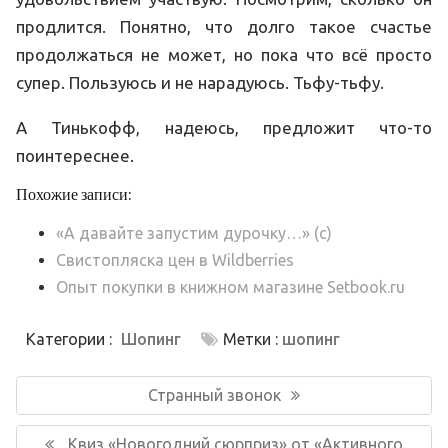
продлится. Понятно, что долго такое счастье
продолжаться не может, но пока что всё просто
супер. Пользуюсь и не нарадуюсь. Тьфу-тьфу.
А Тинькофф, надеюсь, предложит что-то
поинтереснее.
Похожие записи:
«А давайте запустим дурочку…» (c)
Свистопляска цен в Wildberries
Опыт покупки в книжном магазине Setbook.ru
Категории :
Шопинг
Метки :
шопинг
Навигация
по
Предыдущая
Странный звонок
записям
запись:
Следующая
Квиз «Новогодний сюрприз» от «Активного