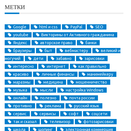
МЕТКИ
Google
html и css
PayPal
SEO
youtube
Викторины от Активного гражданина
Яндекс
авторское право
банки
браузеры
быт
вебмастеру
великий и
могучий
дети
забавно
зарисовки
интересно
интернет
как правильно
красиво
личные финансы
манимейкеру
маразмы
медицина
мошенничество
музыка
мысли
настройка Windows
онлайн
полезно
почта россии
противно
реклама
русский язык
сервис
сервисы
софт
соцсети
так и сказал
телевизор
фотозарисовки
школа
шопинг
электронная коммерция