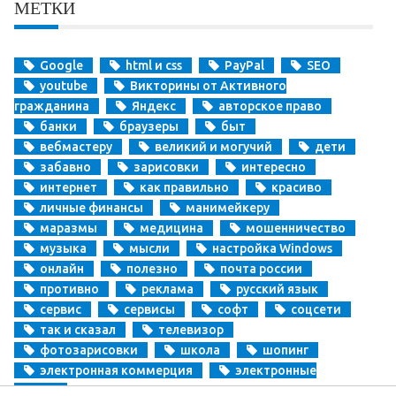
МЕТКИ
Google
html и css
PayPal
SEO
youtube
Викторины от Активного
гражданина
Яндекс
авторское право
банки
браузеры
быт
вебмастеру
великий и могучий
дети
забавно
зарисовки
интересно
интернет
как правильно
красиво
личные финансы
манимейкеру
маразмы
медицина
мошенничество
музыка
мысли
настройка Windows
онлайн
полезно
почта россии
противно
реклама
русский язык
сервис
сервисы
софт
соцсети
так и сказал
телевизор
фотозарисовки
школа
шопинг
электронная коммерция
электронные
деньги