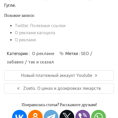
Гугле.
Похожие записи:
Twitter. Полезные ссылки
О рекламе кагоцела
О рекламе
Категории :
О рекламе
Метки :
SEO
забавно
так и сказал
Навигация
по
Предыдущая
Новый платежный аккаунт Youtube
записям
запись:
Следующая
Zoetis. О ценах и дозировках лекарств
запись:
Понравилась статья? Расскажите друзьям!