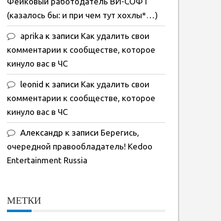
Фейковый работодатель ВИ-СОФТ
(казалось бы: и при чем тут хохлы*…)
aprika
к записи
Как удалить свои
комментарии к сообществе, которое
кинуло вас в ЧС
leonid
к записи
Как удалить свои
комментарии к сообществе, которое
кинуло вас в ЧС
Александр
к записи
Берегись,
очередной правообладатель! Kedoo
Entertainment Russia
МЕТКИ