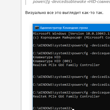
powercfg -devicedisablewake «HID-сов
Визуально все это выглядит как-то так.