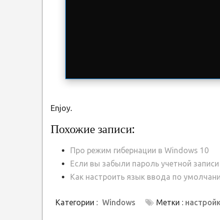
Enjoy.
Похожие записи:
Про режим гибернации в Windows 10
Если вы забыли пароль учетной записи
Как настроить язык ввода по умолчан
Категории :
Windows
Метки :
настрой