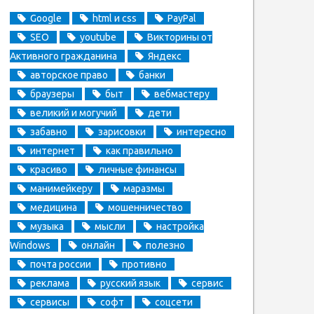
Google
html и css
PayPal
SEO
youtube
Викторины от
Активного гражданина
Яндекс
авторское право
банки
браузеры
быт
вебмастеру
великий и могучий
дети
забавно
зарисовки
интересно
интернет
как правильно
красиво
личные финансы
манимейкеру
маразмы
медицина
мошенничество
музыка
мысли
настройка
Windows
онлайн
полезно
почта россии
противно
реклама
русский язык
сервис
сервисы
софт
соцсети