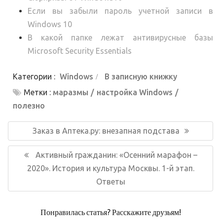
Если вы забыли пароль учетной записи в
Windows 10
В какой папке лежат антивирусные базы
Microsoft Security Essentials
Категории :
Windows
В записную книжку
Метки :
маразмы
настройка Windows
полезно
Навигация
по
Предыдущая
Заказ в Аптека.ру: внезапная подстава
записям
запись:
Следующая
Активный гражданин: «Осенний марафон –
запись:
2020». История и культура Москвы. 1-й этап.
Ответы
Понравилась статья? Расскажите друзьям!