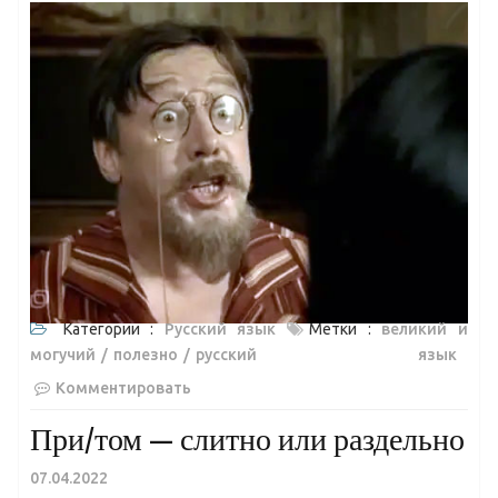
Категории :
Русский язык
Метки :
великий и
могучий
полезно
русский язык
Комментировать
При/том — слитно или раздельно
07.04.2022