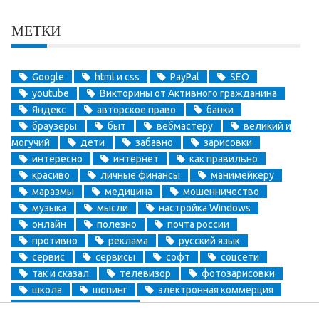
МЕТКИ
Google
html и css
PayPal
SEO
youtube
Викторины от Активного гражданина
Яндекс
авторское право
банки
браузеры
быт
вебмастеру
великий и
могучий
дети
забавно
зарисовки
интересно
интернет
как правильно
красиво
личные финансы
манимейкеру
маразмы
медицина
мошенничество
музыка
мысли
настройка Windows
онлайн
полезно
почта россии
противно
реклама
русский язык
сервис
сервисы
софт
соцсети
так и сказал
телевизор
фотозарисовки
школа
шопинг
электронная коммерция
электронные деньги