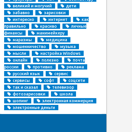
великий и могучий
дети
забавно
зарисовки
интересно
интернет
как
правильно
красиво
личные
финансы
манимейкеру
маразмы
медицина
мошенничество
музыка
мысли
настройка Windows
онлайн
полезно
почта
россии
противно
реклама
русский язык
сервис
сервисы
софт
соцсети
так и сказал
телевизор
фотозарисовки
школа
шопинг
электронная коммерция
электронные деньги