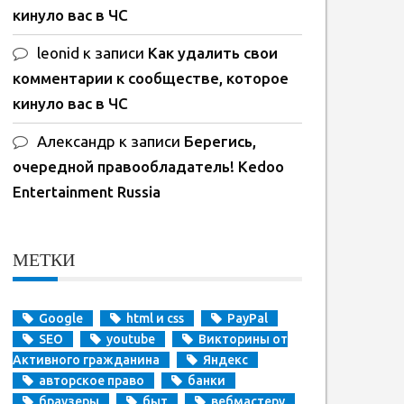
кинуло вас в ЧС
leonid
к записи
Как удалить свои
комментарии к сообществе, которое
кинуло вас в ЧС
Александр
к записи
Берегись,
очередной правообладатель! Kedoo
Entertainment Russia
МЕТКИ
Google
html и css
PayPal
SEO
youtube
Викторины от
Активного гражданина
Яндекс
авторское право
банки
браузеры
быт
вебмастеру