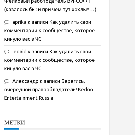
Фейковый работодатель ВИ-СОФТ
(казалось бы: и при чем тут хохлы*…)
aprika
к записи
Как удалить свои
комментарии к сообществе, которое
кинуло вас в ЧС
leonid
к записи
Как удалить свои
комментарии к сообществе, которое
кинуло вас в ЧС
Александр
к записи
Берегись,
очередной правообладатель! Kedoo
Entertainment Russia
МЕТКИ