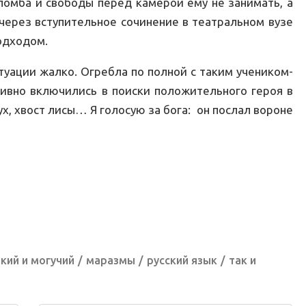
ломба и свободы перед камерой ему не занимать, а
 через вступительное сочинение в театральном вузе
подходом.
итуации жалко. Огребла по полной с таким учеником-
ивно включились в поиски положительного героя в
ух, хвост лисы… Я голосую за бога: он послал вороне
кий и могучий
маразмы
русский язык
так и