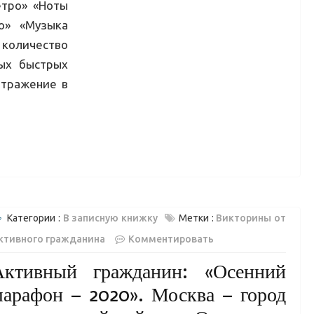
етро» «Ноты
о» «Музыка
количество
мых быстрых
отражение в
Категории :
В записную книжку
Метки :
Викторины от
ктивного гражданина
Комментировать
Активный гражданин: «Осенний
марафон – 2020». Москва – город