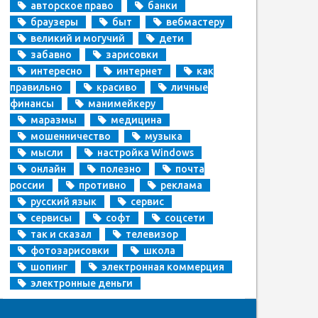
авторское право
банки
браузеры
быт
вебмастеру
великий и могучий
дети
забавно
зарисовки
интересно
интернет
как
правильно
красиво
личные
финансы
манимейкеру
маразмы
медицина
мошенничество
музыка
мысли
настройка Windows
онлайн
полезно
почта
россии
противно
реклама
русский язык
сервис
сервисы
софт
соцсети
так и сказал
телевизор
фотозарисовки
школа
шопинг
электронная коммерция
электронные деньги