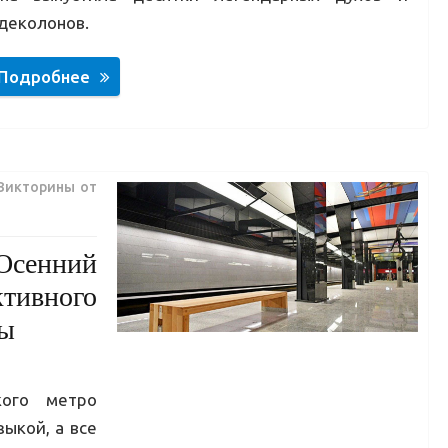
деколонов.
Подробнее
Викторины от
Осенний
ктивного
ты
кого метро
ыкой, а все