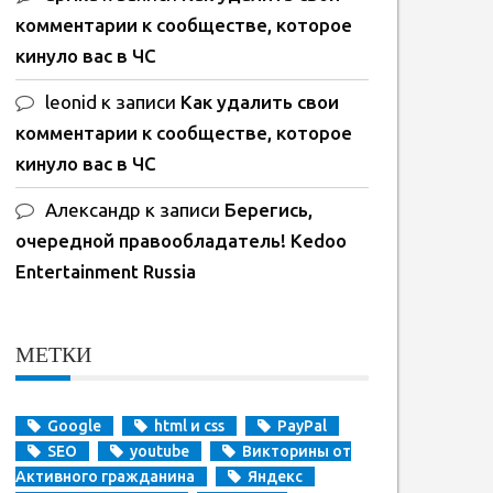
комментарии к сообществе, которое
кинуло вас в ЧС
leonid
к записи
Как удалить свои
комментарии к сообществе, которое
кинуло вас в ЧС
Александр
к записи
Берегись,
очередной правообладатель! Kedoo
Entertainment Russia
МЕТКИ
Google
html и css
PayPal
SEO
youtube
Викторины от
Активного гражданина
Яндекс