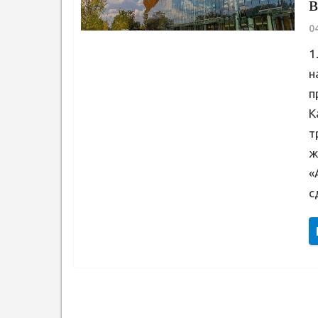
в
0
1
н
п
К
т
ж
«
с