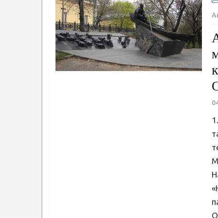
А
0
1
т
т
М
Н
«
п
О