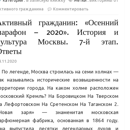
Категории :
В записную книжку
Метки :
Викторины от
ктивного гражданина
Комментировать
Активный гражданин: «Осенний
марафон – 2020». История и
культура Москвы. 7-й этап.
Ответы
4.11.2020
. По легенде, Москва строилась на семи холмах —
ак назывались исторические возвышенности на
ерритории города. На каком холме расположен
осковский Кремль? На Боровицком На Тверском
а Лефортовском На Сретенском На Таганском 2.
Новая заря» — знаменитая московская
арфюмерная фабрика, основанная в 1864 году.
на выпустила десятки легендарных духов и