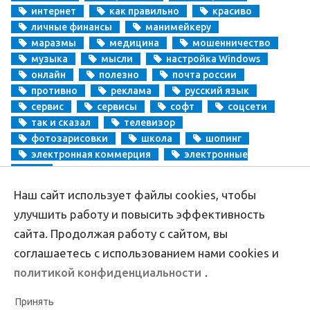
интернет
как правильно
красиво
личные финансы
манимейкеру
маразмы
медицина
мошенничество
музыка
мысли
настройка Windows
онлайн
полезно
почта россии
противно
реклама
русский язык
сервис
сервисы
софт
соцсети
так и сказал
телевизор
фотозарисовки
школа
шопинг
электронная коммерция
электронные
деньги
Наш сайт использует файлы cookies, чтобы
Copyright
Aprikablog.ru
© Все права защищены |
Обратная связь
улучшить работу и повысить эффективность
сайта. Продолжая работу с сайтом, вы
соглашаетесь с использованием нами cookies и
политикой конфиденциальности
.
Принять
Политика конфиденциальности