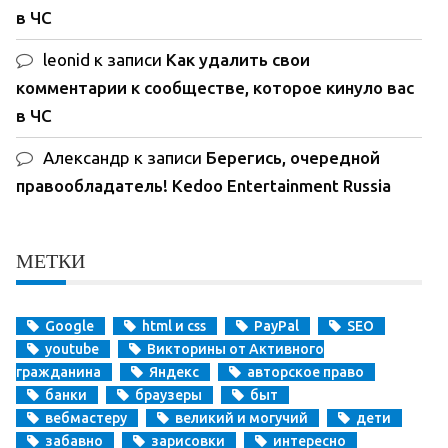
в ЧС
leonid
к записи
Как удалить свои
комментарии к сообществе, которое кинуло вас
в ЧС
Александр
к записи
Берегись, очередной
правообладатель! Kedoo Entertainment Russia
МЕТКИ
Google
html и css
PayPal
SEO
youtube
Викторины от Активного
гражданина
Яндекс
авторское право
банки
браузеры
быт
вебмастеру
великий и могучий
дети
забавно
зарисовки
интересно