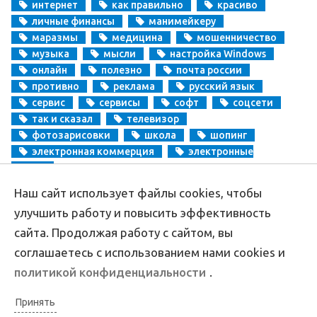
интернет
как правильно
красиво
личные финансы
манимейкеру
маразмы
медицина
мошенничество
музыка
мысли
настройка Windows
онлайн
полезно
почта россии
противно
реклама
русский язык
сервис
сервисы
софт
соцсети
так и сказал
телевизор
фотозарисовки
школа
шопинг
электронная коммерция
электронные
деньги
Наш сайт использует файлы cookies, чтобы
Copyright
Aprikablog.ru
© Все права защищены |
Обратная связь
улучшить работу и повысить эффективность
сайта. Продолжая работу с сайтом, вы
соглашаетесь с использованием нами cookies и
политикой конфиденциальности
.
Принять
Политика конфиденциальности