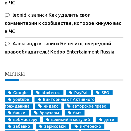
в ЧС
leonid
к записи
Как удалить свои
комментарии к сообществе, которое кинуло вас
в ЧС
Александр
к записи
Берегись, очередной
правообладатель! Kedoo Entertainment Russia
МЕТКИ
Google
html и css
PayPal
SEO
youtube
Викторины от Активного
гражданина
Яндекс
авторское право
банки
браузеры
быт
вебмастеру
великий и могучий
дети
забавно
зарисовки
интересно