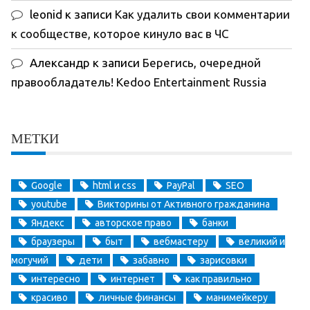
leonid
к записи
Как удалить свои комментарии
к сообществе, которое кинуло вас в ЧС
Александр
к записи
Берегись, очередной
правообладатель! Kedoo Entertainment Russia
МЕТКИ
Google
html и css
PayPal
SEO
youtube
Викторины от Активного гражданина
Яндекс
авторское право
банки
браузеры
быт
вебмастеру
великий и
могучий
дети
забавно
зарисовки
интересно
интернет
как правильно
красиво
личные финансы
манимейкеру