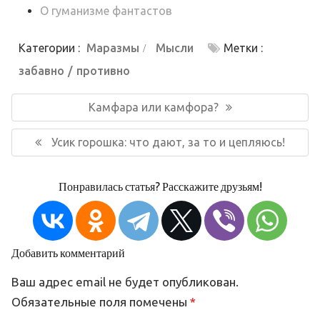
О гуманизме фантастов
Категории :
Маразмы
Мысли
Метки :
забавно
противно
Навигация
по
Предыдущая
Камфара или камфора?
записям
запись:
Следующая
Усик горошка: что дают, за то и цепляюсь!
запись:
Понравилась статья? Расскажите друзьям!
Добавить комментарий
Ваш адрес email не будет опубликован.
Обязательные поля помечены
*