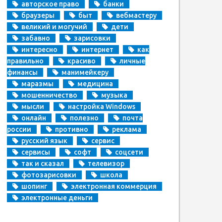
авторское право
банки
браузеры
быт
вебмастеру
великий и могучий
дети
забавно
зарисовки
интересно
интернет
как
правильно
красиво
личные
финансы
манимейкеру
маразмы
медицина
мошенничество
музыка
мысли
настройка Windows
онлайн
полезно
почта
россии
противно
реклама
русский язык
сервис
сервисы
софт
соцсети
так и сказал
телевизор
фотозарисовки
школа
шопинг
электронная коммерция
электронные деньги