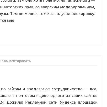
or.org. Там оно хоть понятно, но rutracker.org —
и авторских прав, со зверским модерированием,
узы. Тем не менее, тоже заполучил блокировку.
ится мне
Комментировать
т по сайтам и предлагают сотрудничество — все,
живаю в почтовом ящике одного из своих сайтов
СЯ! Дожили! Рекламной сети Яндекса площадок