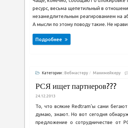
Чаще, конечно, сообщают о блокировке rut
ресурс, весьма щепетильный в отношени
незамедлительным реагированием на аб
А мысли по этому поводу такие. Не нрав
Подробнее
Категории :
Вебмастеру
Манимейкеру
РСЯ ищет партнеров???
24.12.2013
То, что всякие Redtram’ы сами бегаю
думаю, знают. Но вот сегодня обнару
предложение о сотрудничестве от Р