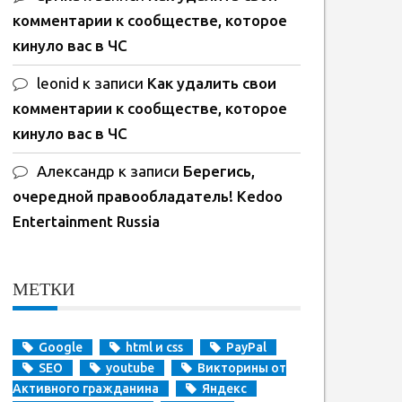
комментарии к сообществе, которое
кинуло вас в ЧС
leonid
к записи
Как удалить свои
комментарии к сообществе, которое
кинуло вас в ЧС
Александр
к записи
Берегись,
очередной правообладатель! Kedoo
Entertainment Russia
МЕТКИ
Google
html и css
PayPal
SEO
youtube
Викторины от
Активного гражданина
Яндекс