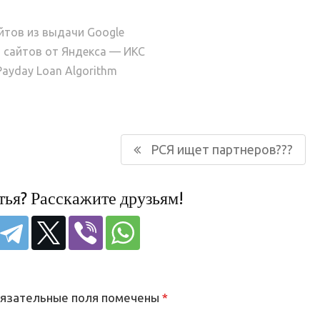
айтов из выдачи Google
 сайтов от Яндекса — ИКС
ayday Loan Algorithm
Следующая
РСЯ ищет партнеров???
запись:
тья? Расскажите друзьям!
язательные поля помечены
*