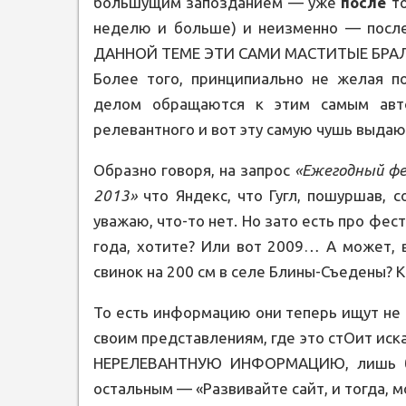
большущим запозданием — уже
после
то
неделю и больше) и неизменно — после
ДАННОЙ ТЕМЕ ЭТИ САМИ МАСТИТЫЕ БРА
Более того, принципиально не желая п
делом обращаются к этим самым авто
релевантного и вот эту самую чушь выдают
Образно говоря, на запрос
«Ежегодный фе
2013»
что Яндекс, что Гугл, пошуршав, с
уважаю, что-то нет. Но зато есть про фе
года, хотите? Или вот 2009… А может, 
свинок на 200 см в селе Блины-Съедены? К
То есть информацию они теперь ищут не п
своим представлениям, где это стОит иск
НЕРЕЛЕВАНТНУЮ ИНФОРМАЦИЮ, лишь бы 
остальным — «Развивайте сайт, и тогда, 