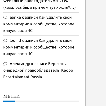
Фейковый работодатель ВИ-СОФТ
(казалось бы: и при чем тут хохлы*…)
aprika
к записи
Как удалить свои
комментарии к сообществе, которое
кинуло вас в ЧС
leonid
к записи
Как удалить свои
комментарии к сообществе, которое
кинуло вас в ЧС
Александр
к записи
Берегись,
очередной правообладатель! Kedoo
Entertainment Russia
МЕТКИ