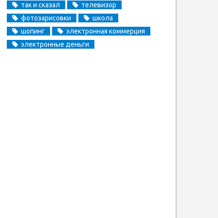
так и сказал
телевизор
фотозарисовки
школа
шопинг
электронная коммерция
электронные деньги