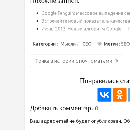
Похожие записи:
Google Penguin: массовое выпадение с
Встречайте новый показатель качества
Июнь-2013: Новый алгоритм Google — P
Категории :
Мысли
СЕО
Метки :
SEO
Навигация
Предыдущая
Точка в истории с почтоматами
по
запись:
записям
Понравилась ста
Добавить комментарий
Ваш адрес email не будет опубликован.
Об