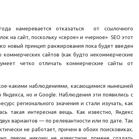
года намеревается отказаться от ссылочного
лок на сайт, поскольку «серое» и «черное» SEO этот
ко новый принцип ранжирования пока будет введен
ко коммерческих сайтов (как будто некоммерческие
умеет четко отличать коммерческие сайты от
 кое-какими наблюдениями, касающимися нынешней
 Яндекса, но и Google.
Наблюдения эти появились с
есурс регионального значения и стали изучать, как
сь такая интересная вещь. Как известно, Яндекс
двух вариантов — по релевантности или по дате. Так
ктически не работает, причем в обоих поисковиках.
но левом никому не известном домене создать