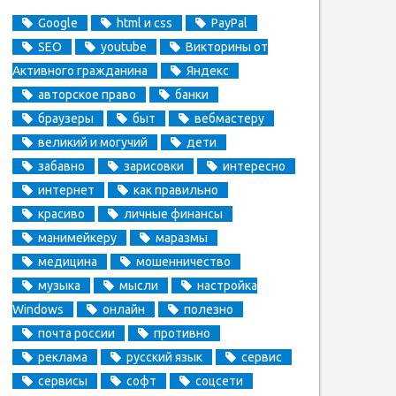
Google
html и css
PayPal
SEO
youtube
Викторины от
Активного гражданина
Яндекс
авторское право
банки
браузеры
быт
вебмастеру
великий и могучий
дети
забавно
зарисовки
интересно
интернет
как правильно
красиво
личные финансы
манимейкеру
маразмы
медицина
мошенничество
музыка
мысли
настройка
Windows
онлайн
полезно
почта россии
противно
реклама
русский язык
сервис
сервисы
софт
соцсети