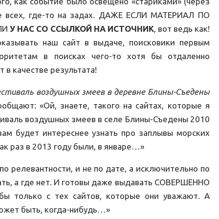
го, как событие было освещено «стариками» (через
 всех, где-то на задах. ДАЖЕ ЕСЛИ МАТЕРИАЛ ПО
ЛИ
У НАС СО ССЫЛКОЙ НА ИСТОЧНИК
, вот ведь как!
оказывать наш сайт в выдаче, поисковики первым
ритетам в поисках чего-то хотя бы отдаленно
 в качестве результата!
стиваль воздушных змеев в деревне Блины-Съедены
ообщают: «Ой, знаете, такого на сайтах, которые я
стиваль воздушных змеев в селе Блины-Съедены 2010
вам будет интереснее узнать про заплывы морских
ак раз в 2013 году были, в январе…»
о релевантности, и не по дате, а исключительно по
ать, а где нет. И готовы даже выдавать СОВЕРШЕННО
только с тех сайтов, которые они уважают. А
может быть, когда-нибудь…»