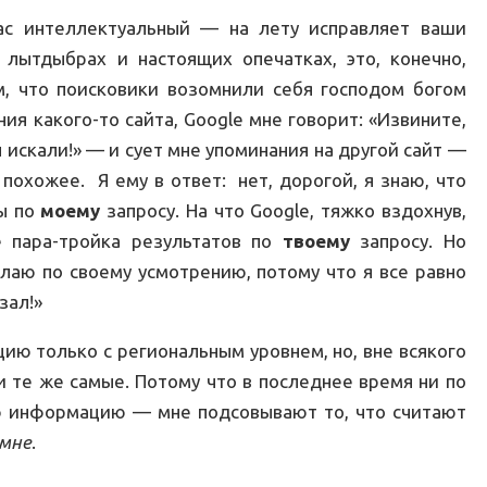
час интеллектуальный — на лету исправляет ваши
лытдыбрах и настоящих опечатках, это, конечно,
м, что поисковики возомнили себя господом богом
ия какого-то сайта, Google мне говорит: «Извините,
 искали!» — и сует мне упоминания на другой сайт —
 похожее. Я ему в ответ: нет, дорогой, я знаю, что
ты по
моему
запросу. На что Google, тяжко вздохнув,
е пара-тройка результатов по
твоему
запросу. Но
лаю по своему усмотрению, потому что я все равно
зал!»
цию только с региональным уровнем, но, вне всякого
и те же самые. Потому что в последнее время ни по
ую информацию — мне подсовывают то, что считают
мне
.