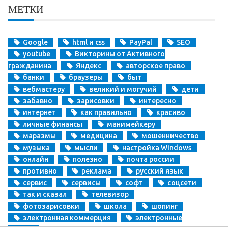
МЕТКИ
Google
html и css
PayPal
SEO
youtube
Викторины от Активного
гражданина
Яндекс
авторское право
банки
браузеры
быт
вебмастеру
великий и могучий
дети
забавно
зарисовки
интересно
интернет
как правильно
красиво
личные финансы
манимейкеру
маразмы
медицина
мошенничество
музыка
мысли
настройка Windows
онлайн
полезно
почта россии
противно
реклама
русский язык
сервис
сервисы
софт
соцсети
так и сказал
телевизор
фотозарисовки
школа
шопинг
электронная коммерция
электронные