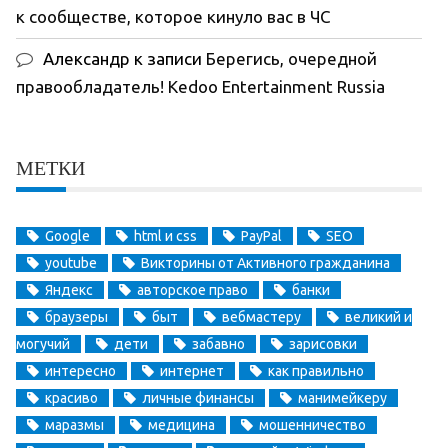
к сообществе, которое кинуло вас в ЧС
Александр
к записи
Берегись, очередной
правообладатель! Kedoo Entertainment Russia
МЕТКИ
Google
html и css
PayPal
SEO
youtube
Викторины от Активного гражданина
Яндекс
авторское право
банки
браузеры
быт
вебмастеру
великий и
могучий
дети
забавно
зарисовки
интересно
интернет
как правильно
красиво
личные финансы
манимейкеру
маразмы
медицина
мошенничество