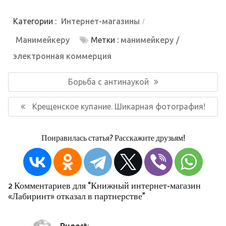
Категории :
Интернет-магазины
Манимейкеру
Метки :
манимейкеру
электронная коммерция
Навигация
по
Предыдущая
Борьба с антинаукой
записям
запись:
Следующая
Крещенское купание. Шикарная фотография!
запись:
Понравилась статья? Расскажите друзьям!
2 Комментариев для “Книжный интернет-магазин
«Лабиринт» отказал в партнерстве”
Rugert
: