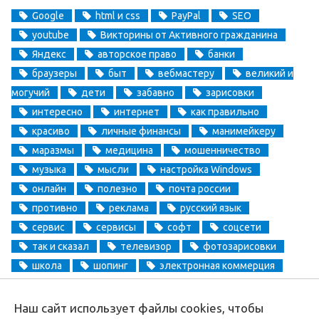
Google
html и css
PayPal
SEO
youtube
Викторины от Активного гражданина
Яндекс
авторское право
банки
браузеры
быт
вебмастеру
великий и
могучий
дети
забавно
зарисовки
интересно
интернет
как правильно
красиво
личные финансы
манимейкеру
маразмы
медицина
мошенничество
музыка
мысли
настройка Windows
онлайн
полезно
почта россии
противно
реклама
русский язык
сервис
сервисы
софт
соцсети
так и сказал
телевизор
фотозарисовки
школа
шопинг
электронная коммерция
электронные деньги
Наш сайт использует файлы cookies, чтобы