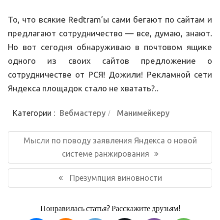
То, что всякие Redtram’ы сами бегают по сайтам и
предлагают сотрудничество — все, думаю, знают.
Но вот сегодня обнаруживаю в почтовом ящике
одного из своих сайтов предложение о
сотрудничестве от РСЯ! Дожили! Рекламной сети
Яндекса площадок стало не хватать?..
Категории :
Вебмастеру
Манимейкеру
Навигация
по
Предыдущая
Мысли по поводу заявления Яндекса о новой
записям
запись:
системе ранжирования
Следующая
Презумпция виновности
запись:
Понравилась статья? Расскажите друзьям!