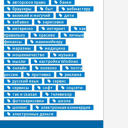
авторское право
банки
браузеры
быт
вебмастеру
великий и могучий
дети
забавно
зарисовки
интересно
интернет
как
правильно
красиво
личные
финансы
манимейкеру
маразмы
медицина
мошенничество
музыка
мысли
настройка Windows
онлайн
полезно
почта
россии
противно
реклама
русский язык
сервис
сервисы
софт
соцсети
так и сказал
телевизор
фотозарисовки
школа
шопинг
электронная коммерция
электронные деньги