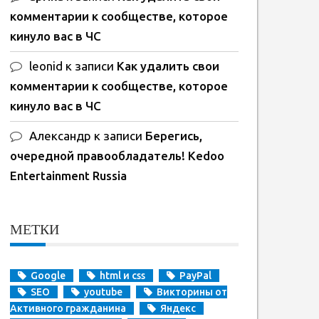
комментарии к сообществе, которое
кинуло вас в ЧС
leonid
к записи
Как удалить свои
комментарии к сообществе, которое
кинуло вас в ЧС
Александр
к записи
Берегись,
очередной правообладатель! Kedoo
Entertainment Russia
МЕТКИ
Google
html и css
PayPal
SEO
youtube
Викторины от
Активного гражданина
Яндекс