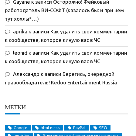
Gayane
к записи
Осторожно! Фейковый
работодатель ВИ-СОФТ (казалось бы: и при чем
тут хохлы*…)
aprika
к записи
Как удалить свои комментарии
к сообществе, которое кинуло вас в ЧС
leonid
к записи
Как удалить свои комментарии
к сообществе, которое кинуло вас в ЧС
Александр
к записи
Берегись, очередной
правообладатель! Kedoo Entertainment Russia
МЕТКИ
Google
html и css
PayPal
SEO
youtube
Викторины от Активного гражданина