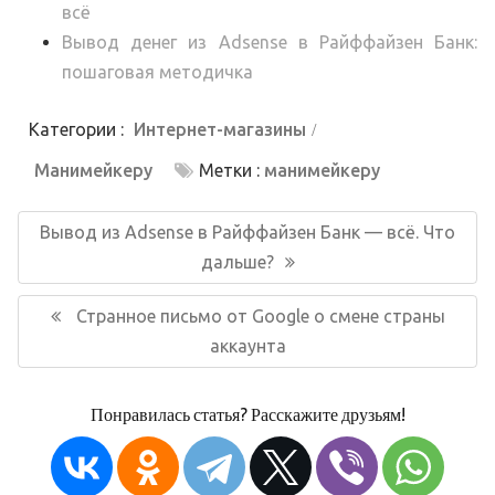
всё
Вывод денег из Adsense в Райффайзен Банк:
пошаговая методичка
Категории :
Интернет-магазины
Манимейкеру
Метки :
манимейкеру
Навигация
по
Предыдущая
Вывод из Adsense в Райффайзен Банк — всё. Что
записям
запись:
дальше?
Следующая
Странное письмо от Google о смене страны
запись:
аккаунта
Понравилась статья? Расскажите друзьям!