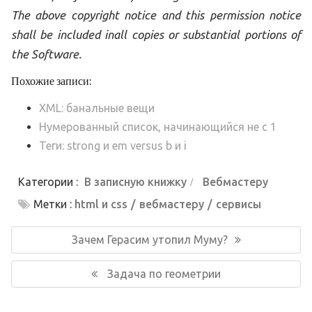
The above copyright notice and this permission notice
shall be included inall copies or substantial portions of
the Software.
Похожие записи:
XML: банальные вещи
Нумерованный список, начинающийся не с 1
Теги: strong и em versus b и i
Категории :
В записную книжку
Вебмастеру
Метки :
html и css
вебмастеру
сервисы
Навигация
по
Предыдущая
Зачем Герасим утопил Муму?
записям
запись:
Следующая
Задача по геометрии
запись: