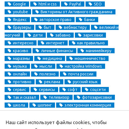
Google
html и css
PayPal
SEO
youtube
Викторины от Активного гражданина
Яндекс
авторское право
банки
браузеры
быт
вебмастеру
великий и
могучий
дети
забавно
зарисовки
интересно
интернет
как правильно
красиво
личные финансы
манимейкеру
маразмы
медицина
мошенничество
музыка
мысли
настройка Windows
онлайн
полезно
почта россии
противно
реклама
русский язык
сервис
сервисы
софт
соцсети
так и сказал
телевизор
фотозарисовки
школа
шопинг
электронная коммерция
электронные деньги
Наш сайт использует файлы cookies, чтобы