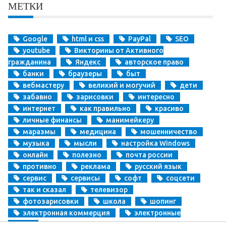
МЕТКИ
Google
html и css
PayPal
SEO
youtube
Викторины от Активного
гражданина
Яндекс
авторское право
банки
браузеры
быт
вебмастеру
великий и могучий
дети
забавно
зарисовки
интересно
интернет
как правильно
красиво
личные финансы
манимейкеру
маразмы
медицина
мошенничество
музыка
мысли
настройка Windows
онлайн
полезно
почта россии
противно
реклама
русский язык
сервис
сервисы
софт
соцсети
так и сказал
телевизор
фотозарисовки
школа
шопинг
электронная коммерция
электронные
деньги