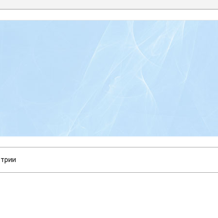
етрии