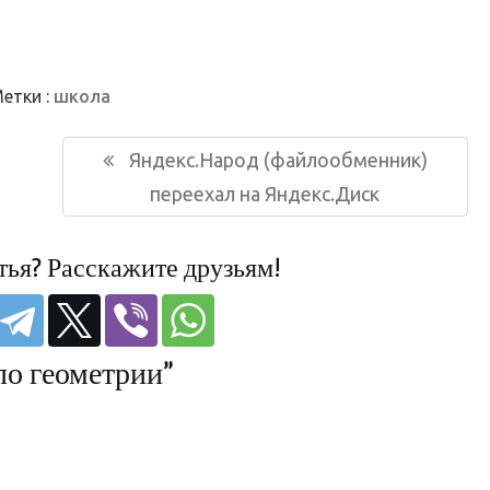
етки :
школа
Следующая
Яндекс.Народ (файлообменник)
запись:
переехал на Яндекс.Диск
тья? Расскажите друзьям!
по геометрии”