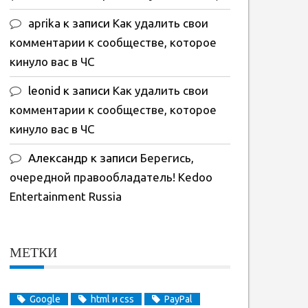
aprika
к записи
Как удалить свои
комментарии к сообществе, которое
кинуло вас в ЧС
leonid
к записи
Как удалить свои
комментарии к сообществе, которое
кинуло вас в ЧС
Александр
к записи
Берегись,
очередной правообладатель! Kedoo
Entertainment Russia
МЕТКИ
Google
html и css
PayPal