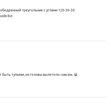
обедренный треугольник с углами 120-30-30.
ide.biz.
ут быть тупыми, из головы вылетело совсем. 😀