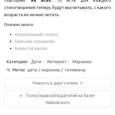
Повторяю:
на всех
. То есть для каждого
стихотворения теперь будут высчитывать, с какого
возраста их можно читать.
Похожие записи:
«Аномальный» психоз
Свинские страшилки
Закрытая школа
Категории :
Дети
Интернет
Маразмы
Метки :
дети
маразмы
телевизор
Навигация
по
Предыдущая
Новость в двух словах
записям
запись:
Следующая
Толпа правообладателей на балет
запись:
Чайковского