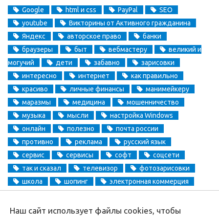
Google
html и css
PayPal
SEO
youtube
Викторины от Активного гражданина
Яндекс
авторское право
банки
браузеры
быт
вебмастеру
великий и
могучий
дети
забавно
зарисовки
интересно
интернет
как правильно
красиво
личные финансы
манимейкеру
маразмы
медицина
мошенничество
музыка
мысли
настройка Windows
онлайн
полезно
почта россии
противно
реклама
русский язык
сервис
сервисы
софт
соцсети
так и сказал
телевизор
фотозарисовки
школа
шопинг
электронная коммерция
электронные деньги
Наш сайт использует файлы cookies, чтобы