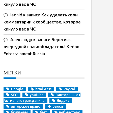
кинуло вас в ЧС
leonid
к записи
Как удалить свои
комментарии к сообществе, которое
кинуло вас в ЧС
Александр
к записи
Берегись,
очередной правообладатель! Kedoo
Entertainment Russia
МЕТКИ
Google
html и css
PayPal
SEO
youtube
Викторины от
Активного гражданина
Яндекс
авторское право
банки
браузеры
быт
вебмастеру