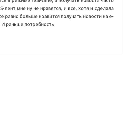
ся в режиме real-time, а получать новости часто
-лент мне ну не нравятся, и все, хотя и сделала
все равно больше нравится получать новости на e-
ю. И раньше потребность