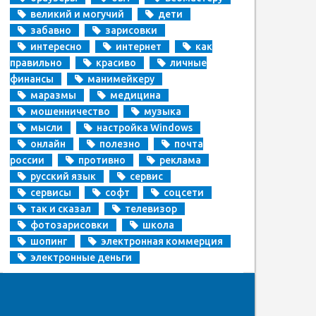
великий и могучий
дети
забавно
зарисовки
интересно
интернет
как
правильно
красиво
личные
финансы
манимейкеру
маразмы
медицина
мошенничество
музыка
мысли
настройка Windows
онлайн
полезно
почта
россии
противно
реклама
русский язык
сервис
сервисы
софт
соцсети
так и сказал
телевизор
фотозарисовки
школа
шопинг
электронная коммерция
электронные деньги