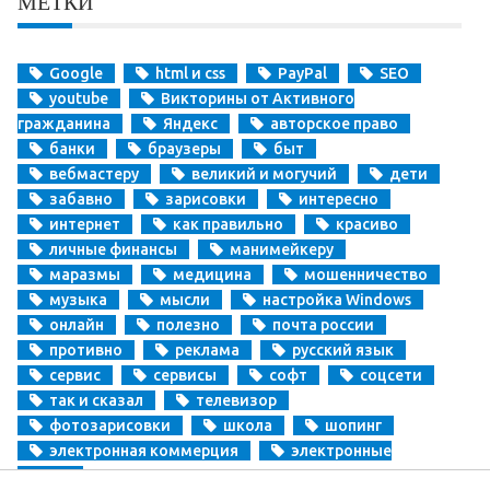
МЕТКИ
Google
html и css
PayPal
SEO
youtube
Викторины от Активного
гражданина
Яндекс
авторское право
банки
браузеры
быт
вебмастеру
великий и могучий
дети
забавно
зарисовки
интересно
интернет
как правильно
красиво
личные финансы
манимейкеру
маразмы
медицина
мошенничество
музыка
мысли
настройка Windows
онлайн
полезно
почта россии
противно
реклама
русский язык
сервис
сервисы
софт
соцсети
так и сказал
телевизор
фотозарисовки
школа
шопинг
электронная коммерция
электронные
деньги