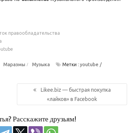
иток правообладательства
а
outube
Маразмы
Музыка
Метки :
youtube
Следующая
Likee.biz — быстрая покупка
запись:
«лайков» в Facebook
тья? Расскажите друзьям!