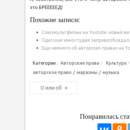
это БРЕЕЕЕЕД!
Похожие записи:
Союзмультфильм на Youtube: новый в
Одесская киностудия заправообладал
Еще немного об авторских правах на Y
Категории :
Авторские права
Культура
авторское право
маразмы
музыка
Навигация
Предыдущая
О или об
по
запись:
записям
Понравилась ста