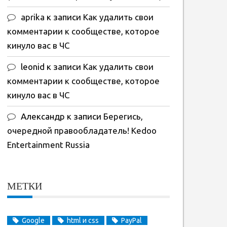
aprika
к записи
Как удалить свои
комментарии к сообществе, которое
кинуло вас в ЧС
leonid
к записи
Как удалить свои
комментарии к сообществе, которое
кинуло вас в ЧС
Александр
к записи
Берегись,
очередной правообладатель! Kedoo
Entertainment Russia
МЕТКИ
Google
html и css
PayPal