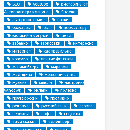
SEO
youtube
Викторины от
Активного гражданина
Яндекс
авторское право
банки
браузеры
быт
вебмастеру
великий и могучий
дети
забавно
зарисовки
интересно
интернет
как правильно
красиво
личные финансы
манимейкеру
маразмы
медицина
мошенничество
музыка
мысли
настройка
Windows
онлайн
полезно
почта россии
противно
реклама
русский язык
сервис
сервисы
софт
соцсети
так и сказал
телевизор
фотозарисовки
школа