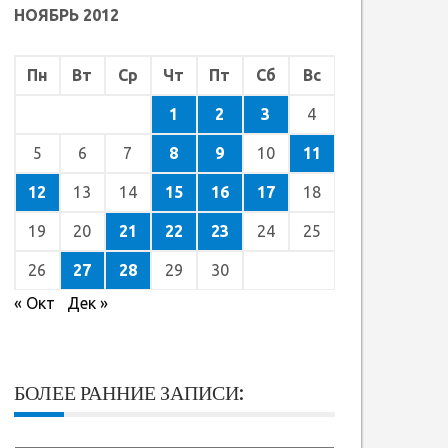
НОЯБРЬ 2012
Пн
Вт
Ср
Чт
Пт
Сб
Вс
1
2
3
4
5
6
7
8
9
10
11
12
13
14
15
16
17
18
19
20
21
22
23
24
25
26
27
28
29
30
« Окт
Дек »
БОЛЕЕ РАННИЕ ЗАПИСИ: