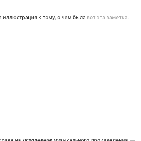
а иллюстрация к тому, о чем была
вот эта заметка.
 права на
исполнение
музыкального произведения —