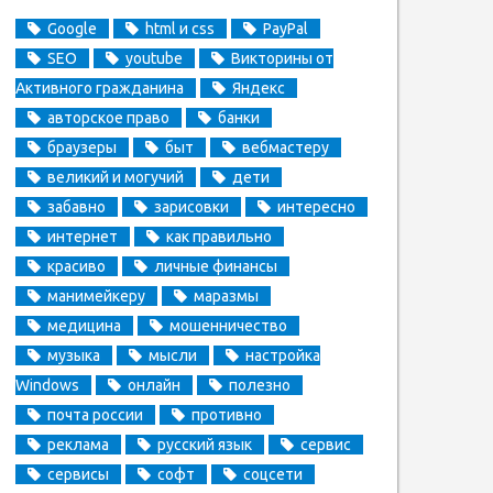
Google
html и css
PayPal
SEO
youtube
Викторины от
Активного гражданина
Яндекс
авторское право
банки
браузеры
быт
вебмастеру
великий и могучий
дети
забавно
зарисовки
интересно
интернет
как правильно
красиво
личные финансы
манимейкеру
маразмы
медицина
мошенничество
музыка
мысли
настройка
Windows
онлайн
полезно
почта россии
противно
реклама
русский язык
сервис
сервисы
софт
соцсети