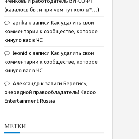
Фейковый работодатель ВИ-СОФТ
(казалось бы: и при чем тут хохлы*…)
aprika
к записи
Как удалить свои
комментарии к сообществе, которое
кинуло вас в ЧС
leonid
к записи
Как удалить свои
комментарии к сообществе, которое
кинуло вас в ЧС
Александр
к записи
Берегись,
очередной правообладатель! Kedoo
Entertainment Russia
МЕТКИ