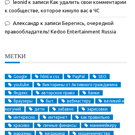
leonid
к записи
Как удалить свои комментарии
к сообществе, которое кинуло вас в ЧС
Александр
к записи
Берегись, очередной
правообладатель! Kedoo Entertainment Russia
МЕТКИ
Google
html и css
PayPal
SEO
youtube
Викторины от Активного гражданина
Яндекс
авторское право
банки
браузеры
быт
вебмастеру
великий и
могучий
дети
забавно
зарисовки
интересно
интернет
как правильно
красиво
личные финансы
манимейкеру
маразмы
медицина
мошенничество