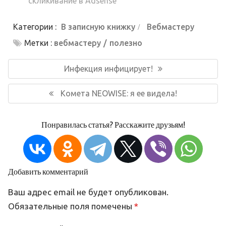
скликивание в Adsense
Категории :
В записную книжку
Вебмастеру
Метки :
вебмастеру
полезно
Навигация
по
Предыдущая
Инфекция инфицирует!
записям
запись:
Следующая
Комета NEOWISE: я ее видела!
запись:
Понравилась статья? Расскажите друзьям!
Добавить комментарий
Ваш адрес email не будет опубликован.
Обязательные поля помечены
*