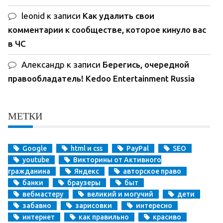
leonid
к записи
Как удалить свои
комментарии к сообществе, которое кинуло вас
в ЧС
Александр
к записи
Берегись, очередной
правообладатель! Kedoo Entertainment Russia
МЕТКИ
Google
html и css
PayPal
SEO
youtube
Викторины от Активного
гражданина
Яндекс
авторское право
банки
браузеры
быт
вебмастеру
великий и могучий
дети
забавно
зарисовки
интересно
интернет
как правильно
красиво