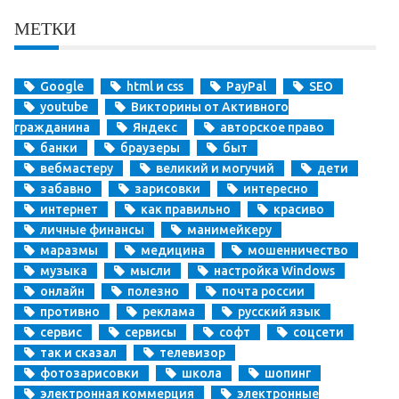
МЕТКИ
Google
html и css
PayPal
SEO
youtube
Викторины от Активного
гражданина
Яндекс
авторское право
банки
браузеры
быт
вебмастеру
великий и могучий
дети
забавно
зарисовки
интересно
интернет
как правильно
красиво
личные финансы
манимейкеру
маразмы
медицина
мошенничество
музыка
мысли
настройка Windows
онлайн
полезно
почта россии
противно
реклама
русский язык
сервис
сервисы
софт
соцсети
так и сказал
телевизор
фотозарисовки
школа
шопинг
электронная коммерция
электронные