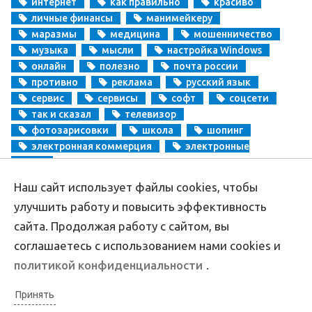
интернет
как правильно
красиво
личные финансы
манимейкеру
маразмы
медицина
мошенничество
музыка
мысли
настройка Windows
онлайн
полезно
почта россии
противно
реклама
русский язык
сервис
сервисы
софт
соцсети
так и сказал
телевизор
фотозарисовки
школа
шопинг
электронная коммерция
электронные
деньги
Наш сайт использует файлы cookies, чтобы
Copyright
Aprikablog.ru
© Все права защищены |
Обратная связь
улучшить работу и повысить эффективность
сайта. Продолжая работу с сайтом, вы
соглашаетесь с использованием нами cookies и
политикой конфиденциальности
.
Принять
Политика конфиденциальности