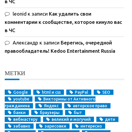
в ЧС
leonid
к записи
Как удалить свои
комментарии к сообществе, которое кинуло вас
в ЧС
Александр
к записи
Берегись, очередной
правообладатель! Kedoo Entertainment Russia
МЕТКИ
Google
html и css
PayPal
SEO
youtube
Викторины от Активного
гражданина
Яндекс
авторское право
банки
браузеры
быт
вебмастеру
великий и могучий
дети
забавно
зарисовки
интересно