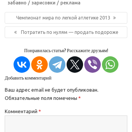
забавно
зарисовки
реклама
Навигация
по
Предыдущая
Чемпионат мира по легкой атлетике 2013
записям
запись:
Следующая
Потратить по нулям — продать подороже
запись:
Понравилась статья? Расскажите друзьям!
Добавить комментарий
Ваш адрес email не будет опубликован.
Обязательные поля помечены
*
Комментарий
*