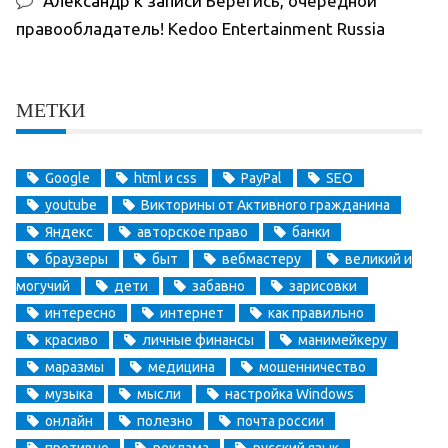
Александр
к записи
Берегись, очередной
правообладатель! Kedoo Entertainment Russia
МЕТКИ
Google
html и css
PayPal
SEO
youtube
Викторины от Активного гражданина
Яндекс
авторское право
банки
браузеры
быт
вебмастеру
великий и
могучий
дети
забавно
зарисовки
интересно
интернет
как правильно
красиво
личные финансы
манимейкеру
маразмы
медицина
мошенничество
музыка
мысли
настройка Windows
онлайн
полезно
почта россии
противно
реклама
русский язык