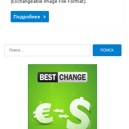
(Exchangeable Image File Format).
Подробнее
Найти: