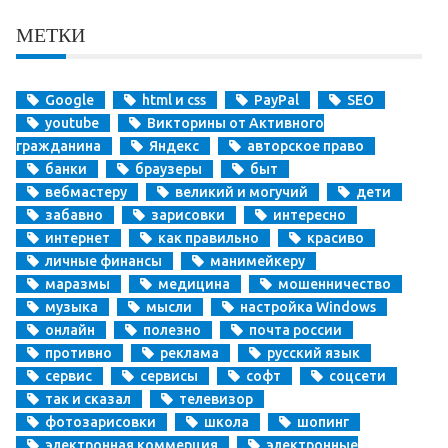
МЕТКИ
Google
html и css
PayPal
SEO
youtube
Викторины от Активного
гражданина
Яндекс
авторское право
банки
браузеры
быт
вебмастеру
великий и могучий
дети
забавно
зарисовки
интересно
интернет
как правильно
красиво
личные финансы
манимейкеру
маразмы
медицина
мошенничество
музыка
мысли
настройка Windows
онлайн
полезно
почта россии
противно
реклама
русский язык
сервис
сервисы
софт
соцсети
так и сказал
телевизор
фотозарисовки
школа
шопинг
электронная коммерция
электронные