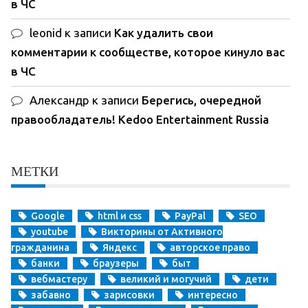
в ЧС
leonid
к записи
Как удалить свои
комментарии к сообществе, которое кинуло вас
в ЧС
Александр
к записи
Берегись, очередной
правообладатель! Kedoo Entertainment Russia
МЕТКИ
Google
html и css
PayPal
SEO
youtube
Викторины от Активного
гражданина
Яндекс
авторское право
банки
браузеры
быт
вебмастеру
великий и могучий
дети
забавно
зарисовки
интересно