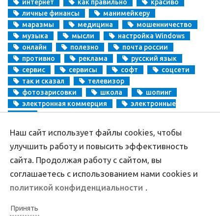
интернет
как правильно
красиво
личные финансы
манимейкеру
маразмы
медицина
мошенничество
музыка
мысли
настройка Windows
онлайн
полезно
почта россии
противно
реклама
русский язык
сервис
сервисы
софт
соцсети
так и сказал
телевизор
фотозарисовки
школа
шопинг
электронная коммерция
электронные
деньги
Наш сайт использует файлы cookies, чтобы
Copyright
Aprikablog.ru
© Все права защищены |
Обратная связь
улучшить работу и повысить эффективность
сайта. Продолжая работу с сайтом, вы
соглашаетесь с использованием нами cookies и
политикой конфиденциальности
.
Принять
Политика конфиденциальности