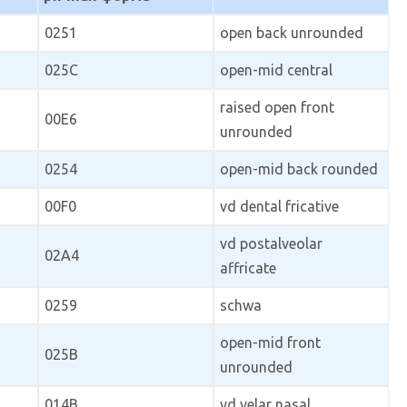
0251
open back unrounded
025C
open-mid central
raised open front
00E6
unrounded
0254
open-mid back rounded
00F0
vd dental fricative
vd postalveolar
02A4
affricate
0259
schwa
open-mid front
025B
unrounded
014B
vd velar nasal