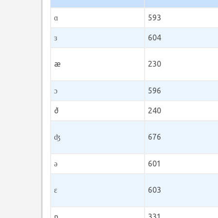
ɑ
593
ɜ
604
æ
230
ɔ
596
ð
240
ʤ
676
ə
601
ɛ
603
ŋ
331