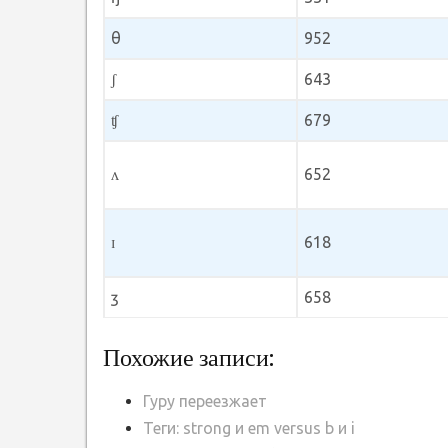
θ
952
ʃ
643
ʧ
679
ʌ
652
ɪ
618
ʒ
658
Похожие записи:
Гуру переезжает
Теги: strong и em versus b и i