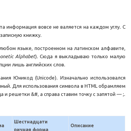
та информация вовсе не валяется на каждом углу. С
 записную книжку.
любом языке, построенном на латинском алфавите,
honetic Alphabet
). Сюда я выкладываю только малую
пции лишь английских слов.
ания Юникод (Unicode). Изначально использовался
ичный. Для использования символа в HTML обрамляем
и решетки &#, а справа ставим точку с запятой — ;.
Шестнадцати
ма
Описание
ричная форма