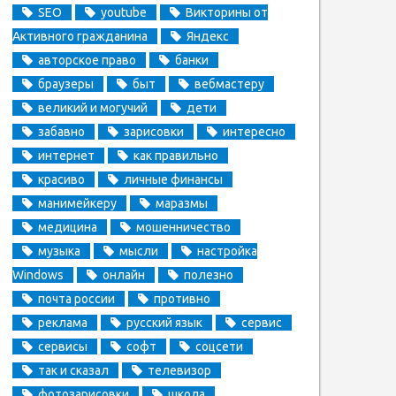
SEO
youtube
Викторины от
Активного гражданина
Яндекс
авторское право
банки
браузеры
быт
вебмастеру
великий и могучий
дети
забавно
зарисовки
интересно
интернет
как правильно
красиво
личные финансы
манимейкеру
маразмы
медицина
мошенничество
музыка
мысли
настройка
Windows
онлайн
полезно
почта россии
противно
реклама
русский язык
сервис
сервисы
софт
соцсети
так и сказал
телевизор
фотозарисовки
школа