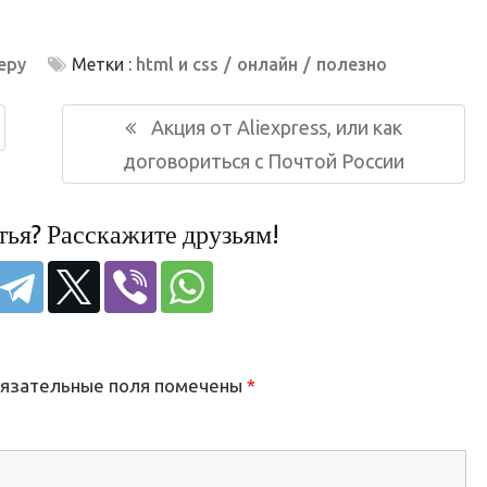
еру
Метки :
html и css
онлайн
полезно
Следующая
Акция от Aliexpress, или как
запись:
договориться с Почтой России
тья? Расскажите друзьям!
язательные поля помечены
*