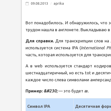
09.08.2013
aprika
Вот понадобилось. И обнаружилось, что э
трудом нашла в англонете. Выкладываю в
Для справки.
Для транскрипции слов на 
используется система IPA (
International P
часть, которая используется для транскри
А в web используется стандарт кодиров
шестнадцатиричный, но есть tot и десят
каждое число слева символами амперсанда 
Пример:
&#230;
— это будет æ.
Символ IPA
Десятичная фор