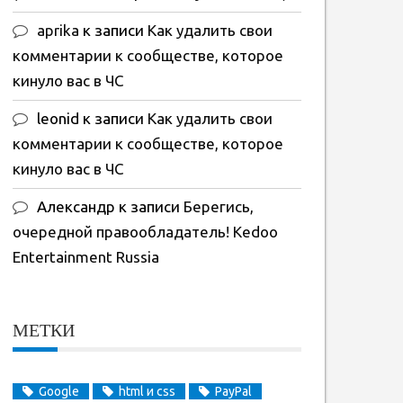
aprika
к записи
Как удалить свои
комментарии к сообществе, которое
кинуло вас в ЧС
leonid
к записи
Как удалить свои
комментарии к сообществе, которое
кинуло вас в ЧС
Александр
к записи
Берегись,
очередной правообладатель! Kedoo
Entertainment Russia
МЕТКИ
Google
html и css
PayPal