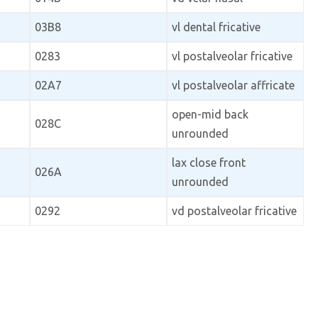
03B8
vl dental fricative
0283
vl postalveolar fricative
02A7
vl postalveolar affricate
open-mid back
028C
unrounded
lax close front
026A
unrounded
0292
vd postalveolar fricative