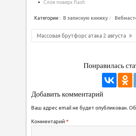
Слои поверх flash
Категории :
В записную книжку
Вебмаст
Навигация
Предыдущая
Массовая брутфорс атака 2 августа
по
запись:
записям
Понравилась ста
Добавить комментарий
Ваш адрес email не будет опубликован.
Об
Комментарий
*