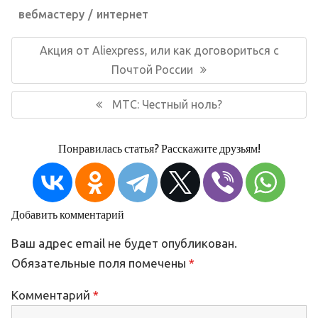
вебмастеру
интернет
Навигация
по
Предыдущая
Акция от Aliexpress, или как договориться с
записям
запись:
Почтой России
Следующая
МТС: Честный ноль?
запись:
Понравилась статья? Расскажите друзьям!
Добавить комментарий
Ваш адрес email не будет опубликован.
Обязательные поля помечены
*
Комментарий
*