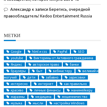
Александр
к записи
Берегись, очередной
правообладатель! Kedoo Entertainment Russia
МЕТКИ
Google
html и css
PayPal
SEO
youtube
Викторины от Активного гражданина
Яндекс
авторское право
банки
браузеры
быт
вебмастеру
великий и
могучий
дети
забавно
зарисовки
интересно
интернет
как правильно
красиво
личные финансы
манимейкеру
маразмы
медицина
мошенничество
музыка
мысли
настройка Windows