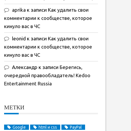
aprika
к записи
Как удалить свои
комментарии к сообществе, которое
кинуло вас в ЧС
leonid
к записи
Как удалить свои
комментарии к сообществе, которое
кинуло вас в ЧС
Александр
к записи
Берегись,
очередной правообладатель! Kedoo
Entertainment Russia
МЕТКИ
Google
html и css
PayPal