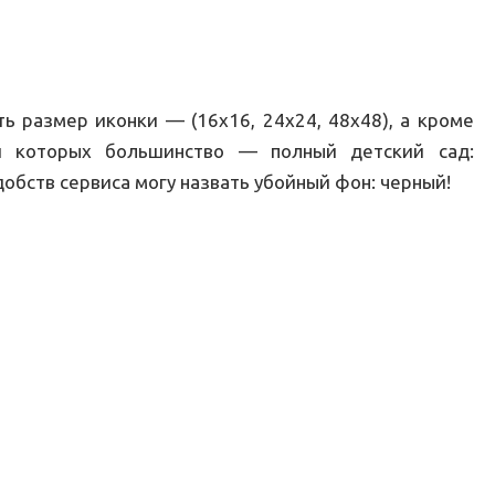
ь размер иконки — (16х16, 24х24, 48х48), а кроме
ди которых большинство — полный детский сад:
добств сервиса могу назвать убойный фон: черный!