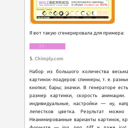
Я вот такую сгенерировала для примера:
5.
Chimply.com
Набор из большого количества весьм
картинок-лоадеров: спиннеры, т. е. раз
кнопки; бары; значки. В генераторе ес
размер картинки, скорость анимации.
индивидуальные, настройки — ну, на
лепестков цветка. Результат можно
Неанимированные варианты картинок, к
формате — jpg, png, tiff и даже ico