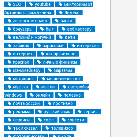
SEO
youtube
Викторины от
Активного гражданина
Яндекс
авторское право
банки
браузеры
быт
вебмастеру
великий и могучий
дети
забавно
зарисовки
интересно
интернет
как правильно
красиво
личные финансы
манимейкеру
маразмы
медицина
мошенничество
музыка
мысли
настройка
Windows
онлайн
полезно
почта россии
противно
реклама
русский язык
сервис
сервисы
софт
соцсети
так и сказал
телевизор
фотозарисовки
школа