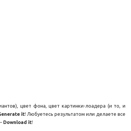
антов), цвет фона, цвет картинки-лоадера (и то, и
enerate it
! Любуетесь результатом или делаете все
 —
Download it
!