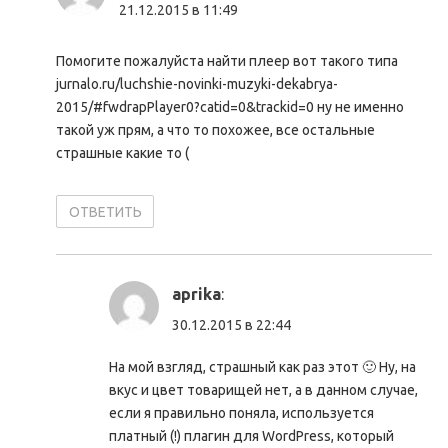
21.12.2015 в 11:49
Помогите пожалуйста найти плеер вот такого типа
jurnalo.ru/luchshie-novinki-muzyki-dekabrya-
2015/#fwdrapPlayer0?catid=0&trackid=0 ну не именно
такой уж прям, а что то похожее, все остальные
страшные какие то (
ОТВЕТИТЬ
aprika
:
30.12.2015 в 22:44
На мой взгляд, страшный как раз этот 🙂 Ну, на
вкус и цвет товарищей нет, а в данном случае,
если я правильно поняла, используется
платный (!) плагин для WordPress, который