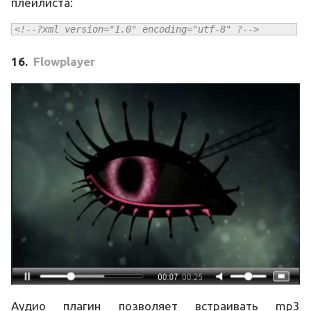
плейлиста:
<!--?xml version="1.0" encoding="utf-8" ?-->
16.
Flowplayer
Аудио плагин позволяет встраивать mp3