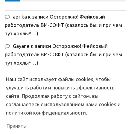
aprika
к записи
Осторожно! Фейковый
работодатель ВИ-СОФТ (казалось бы: и при чем
тут хохлы*…)
Gayane
к записи
Осторожно! Фейковый
работодатель ВИ-СОФТ (казалось бы: и при чем
тут хохлы*…)
aprika
к записи
Как удалить свои комментарии
Наш сайт использует файлы cookies, чтобы
к сообществе, которое кинуло вас в ЧС
улучшить работу и повысить эффективность
сайта. Продолжая работу с сайтом, вы
leonid
к записи
Как удалить свои комментарии
соглашаетесь с использованием нами cookies и
к сообществе, которое кинуло вас в ЧС
политикой конфиденциальности
.
Александр
к записи
Берегись, очередной
правообладатель! Kedoo Entertainment Russia
Принять