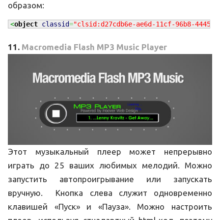
образом:
<
object
classid
=
"clsid:d27cdb6e-ae6d-11cf-96b8-444553
11.
Macromedia Flash MP3 Music Player
Этот музыкальный плеер может непрерывно
играть до 25 ваших любимых мелодий. Можно
запустить автопроигрывание или запускать
вручную. Кнопка слева служит одновременно
клавишей «Пуск» и «Пауза». Можно настроить