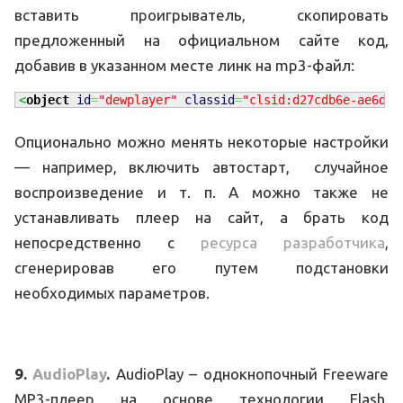
вставить проигрыватель, скопировать
предложенный на официальном сайте код,
добавив в указанном месте линк на mp3-файл:
<
object
id
=
"dewplayer"
classid
=
"clsid:d27cdb6e-ae6d-1
Опционально можно менять некоторые настройки
— например, включить автостарт, случайное
воспроизведение и т. п. А можно также не
устанавливать плеер на сайт, а брать код
непосредственно с
ресурса разработчика
,
сгенерировав его путем подстановки
необходимых параметров.
9.
AudioPlay
.
AudioPlay – однокнопочный Freeware
MP3-плеер на основе технологии Flash.