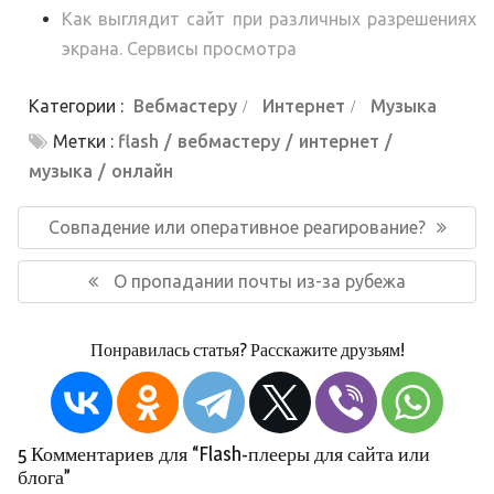
Как выглядит сайт при различных разрешениях
экрана. Сервисы просмотра
Категории :
Вебмастеру
Интернет
Музыка
Метки :
flash
вебмастеру
интернет
музыка
онлайн
Навигация
по
Предыдущая
Совпадение или оперативное реагирование?
записям
запись:
Следующая
О пропадании почты из-за рубежа
запись:
Понравилась статья? Расскажите друзьям!
5 Комментариев для “Flash-плееры для сайта или
блога”