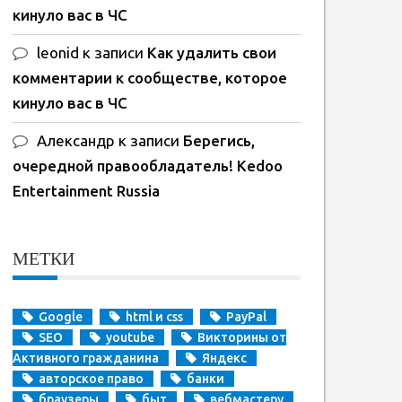
кинуло вас в ЧС
leonid
к записи
Как удалить свои
комментарии к сообществе, которое
кинуло вас в ЧС
Александр
к записи
Берегись,
очередной правообладатель! Kedoo
Entertainment Russia
МЕТКИ
Google
html и css
PayPal
SEO
youtube
Викторины от
Активного гражданина
Яндекс
авторское право
банки
браузеры
быт
вебмастеру