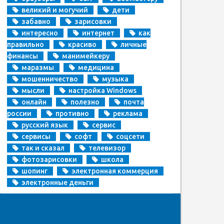
великий и могучий
дети
забавно
зарисовки
интересно
интернет
как
правильно
красиво
личные
финансы
манимейкеру
маразмы
медицина
мошенничество
музыка
мысли
настройка Windows
онлайн
полезно
почта
россии
противно
реклама
русский язык
сервис
сервисы
софт
соцсети
так и сказал
телевизор
фотозарисовки
школа
шопинг
электронная коммерция
электронные деньги