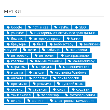
МЕТКИ
Google
html и css
PayPal
SEO
youtube
Викторины от Активного гражданина
Яндекс
авторское право
банки
браузеры
быт
вебмастеру
великий и
могучий
дети
забавно
зарисовки
интересно
интернет
как правильно
красиво
личные финансы
манимейкеру
маразмы
медицина
мошенничество
музыка
мысли
настройка Windows
онлайн
полезно
почта россии
противно
реклама
русский язык
сервис
сервисы
софт
соцсети
так и сказал
телевизор
фотозарисовки
школа
шопинг
электронная коммерция
электронные деньги